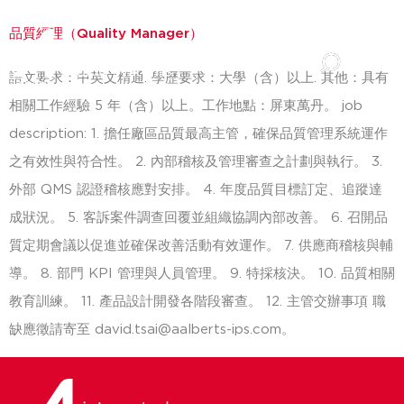
品質經理（Quality Manager）
語文要求：中英文精通. 學歷要求：大學（含）以上. 其他：具有
相關工作經驗 5 年（含）以上。工作地點：屏東萬丹。 job
description: 1. 擔任廠區品質最高主管，確保品質管理系統運作
之有效性與符合性。 2. 內部稽核及管理審查之計劃與執行。 3.
外部 QMS 認證稽核應對安排。 4. 年度品質目標訂定、追蹤達
成狀況。 5. 客訴案件調查回覆並組織協調內部改善。 6. 召開品
質定期會議以促進並確保改善活動有效運作。 7. 供應商稽核與輔
導。 8. 部門 KPI 管理與人員管理。 9. 特採核決。 10. 品質相關
教育訓練。 11. 產品設計開發各階段審查。 12. 主管交辦事項 職
缺應徵請寄至 david.tsai@aalberts-ips.com。