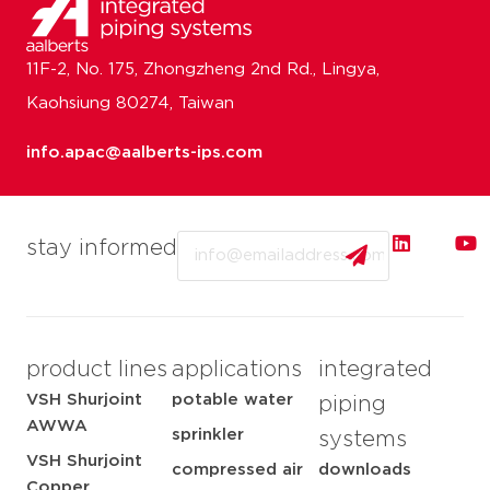
11F-2, No. 175, Zhongzheng 2nd Rd., Lingya,
Kaohsiung 80274, Taiwan
info.apac@aalberts-ips.com
Email
stay informed
product lines
applications
integrated
VSH Shurjoint
potable water
piping
AWWA
sprinkler
systems
VSH Shurjoint
compressed air
downloads
Copper