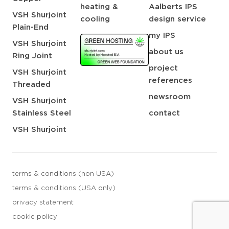
heating &
Aalberts IPS
VSH Shurjoint
cooling
design service
Plain-End
my IPS
VSH Shurjoint
about us
Ring Joint
project
VSH Shurjoint
references
Threaded
newsroom
VSH Shurjoint
Stainless Steel
contact
VSH Shurjoint
terms & conditions (non USA)
terms & conditions (USA only)
privacy statement
cookie policy